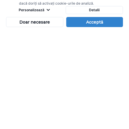
dacă doriți să activați cookie-urile de analiză.
Personalizează
Detalii
Doar necesare
Acceptă
TRAVEL TIME
Travel Time - a trusted company in Corporate and B2B
Travel Solutions - has built its reputation by consistently
delivering excellence. Guided by a customer-centric
philosophy and powered by innovative technology, Travel
Time is shaping the future of Corporate Travel Management.